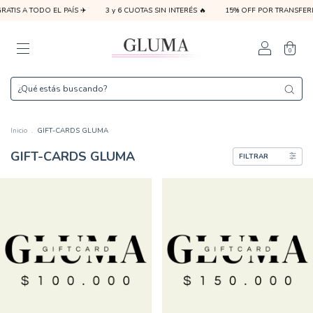
O EL PAÍS ✈️
3 y 6 CUOTAS SIN INTERÉS 🔥
15% OFF POR TRANSFERENCIA ❤️
0
Inicio
.
GIFT-CARDS GLUMA
GIFT-CARDS GLUMA
FILTRAR