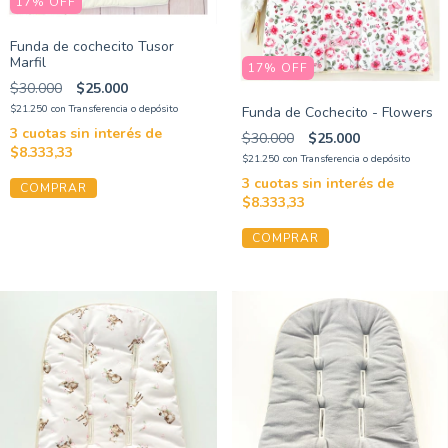
17
%
OFF
Funda de cochecito Tusor
Marfil
17
%
OFF
$30.000
$25.000
$21.250
con
Transferencia o depósito
Funda de Cochecito - Flowers
3
cuotas sin interés de
$30.000
$25.000
$8.333,33
$21.250
con
Transferencia o depósito
3
cuotas sin interés de
$8.333,33