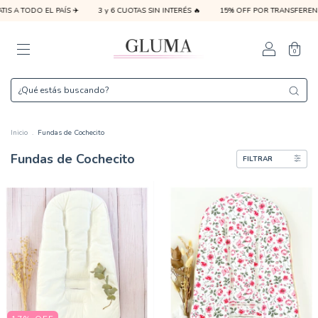
 A TODO EL PAÍS ✈️
3 y 6 CUOTAS SIN INTERÉS 🔥
15% OFF POR TRANSFERENCIA
0
Inicio
.
Fundas de Cochecito
Fundas de Cochecito
FILTRAR